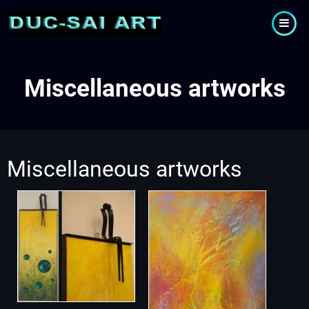
Skip
to
main
content
Miscellaneous artworks
Miscellaneous artworks